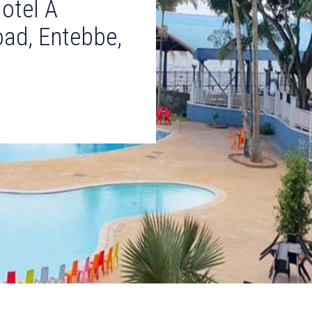
otel A
oad, Entebbe,