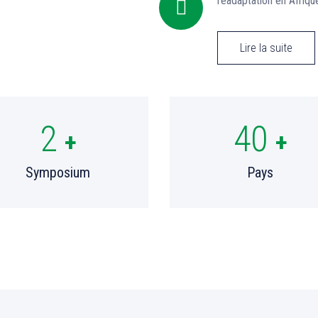
réadaptation en Afriqu
Lire la suite
2
40
+
+
Symposium
Pays