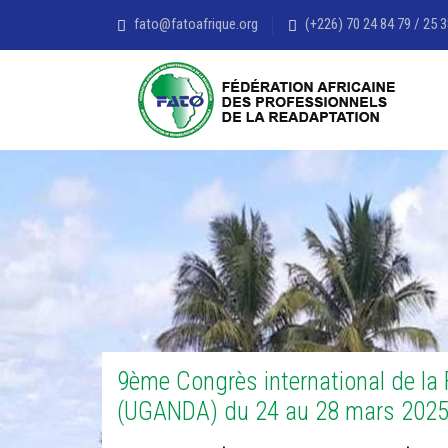
fato@fatoafrique.org
(+226) 70 24 84 79 / 25 3
9ème Congrès international de la
(UGANDA) du 24 au 28 mars 202