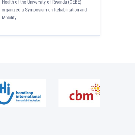
Health of the University of Rwanda (CEBE)
l’Univers
organized a Symposium on Rehabilitation and
un Sympos
Mobility …
Réadaptat