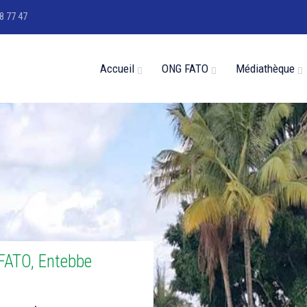
8 77 47
Accueil
ONG FATO
Médiathèque
 FATO, Entebbe
5