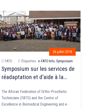
26 juillet 2018
FATO
Étiquettes :
e-FATO Info
,
Symposium
FATO
Symposium sur les services de
Sympo
réadaptation et d’aide à la
réadap
mobilité en Afrique
mobili
The African Federation of Ortho-Prosthetic
La Fédéra
Technicians (FATO) and the Centre of
Orthoprot
Excellence in Biomedical Engineering and e-
d’Excelle