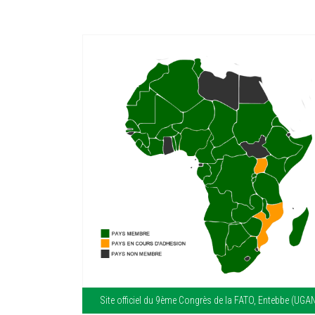
Site officiel du 9ème Congrès de la FATO, Entebbe (UGA