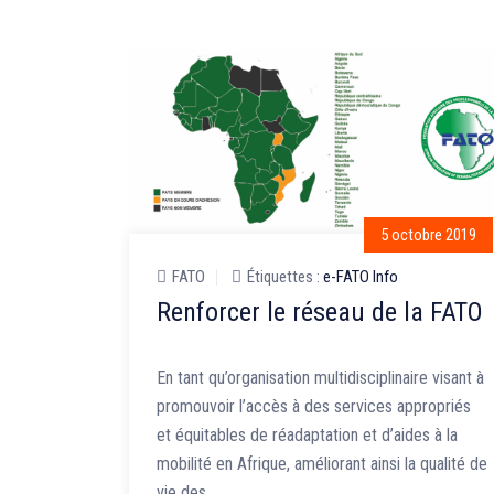
5 octobre 2019
ymposium
FATO
Étiquettes :
e-FATO Info
ces de
Renforcer le réseau de la FATO
la
En tant qu’organisation multidisciplinaire visant à
promouvoir l’accès à des services appropriés
ns
et équitables de réadaptation et d’aides à la
mobilité en Afrique, améliorant ainsi la qualité de
e-santé de
vie des …